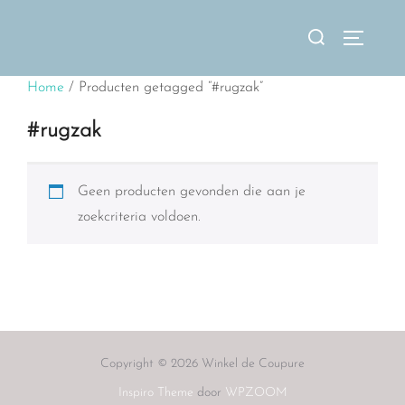
Ga
Zoek
naar
TOGGLE
naar:
de
Home
/ Producten getagged “#rugzak”
inhoud
#rugzak
Geen producten gevonden die aan je
zoekcriteria voldoen.
Copyright © 2026 Winkel de Coupure
Inspiro Theme
door
WPZOOM