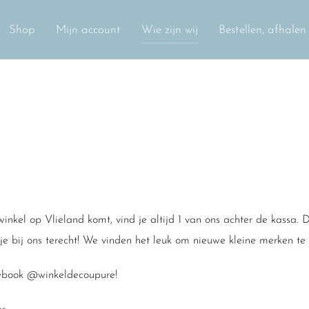
Shop
Mijn account
Wie zijn wij
Bestellen, afhale
e winkel op Vlieland komt, vind je altijd 1 van ons achter de kass
 je bij ons terecht! We vinden het leuk om nieuwe kleine merken te
cebook @winkeldecoupure!