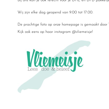
Bij ons kan je ook terecht voor je DHL en DPD pakketje
Wij zijn elke dag geopend van 9.00 tot 17.00.
De prachtige foto op onze homepage is gemaakt door V
Kijk ook eens op haar instagram @vliemeisje!