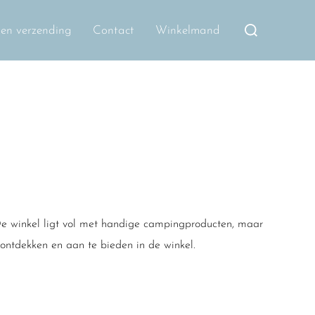
Zoek
n en verzending
Contact
Winkelmand
naar:
a. De winkel ligt vol met handige campingproducten, maar
 ontdekken en aan te bieden in de winkel.