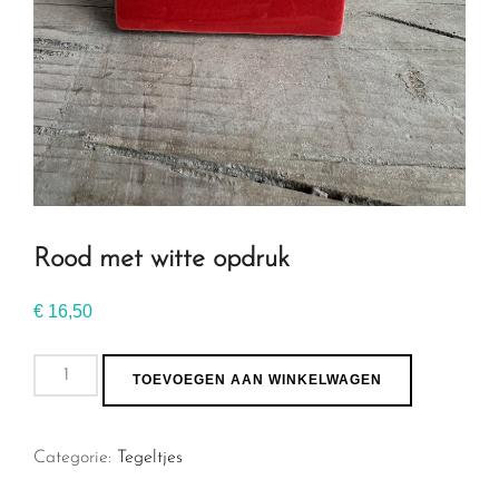
Rood met witte opdruk
€
16,50
Rood
TOEVOEGEN AAN WINKELWAGEN
met
witte
Categorie:
Tegeltjes
opdruk
aantal