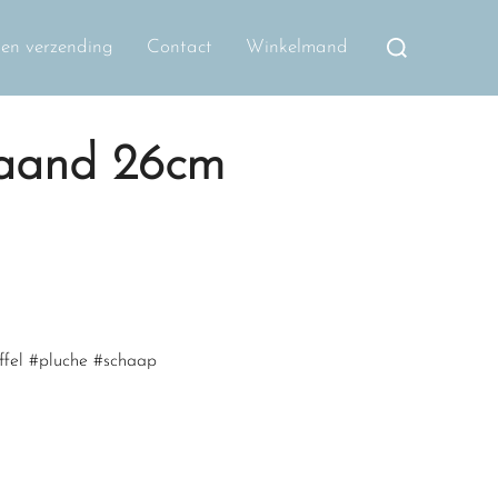
Zoek
n en verzending
Contact
Winkelmand
naar:
taand 26cm
ffel #pluche #schaap