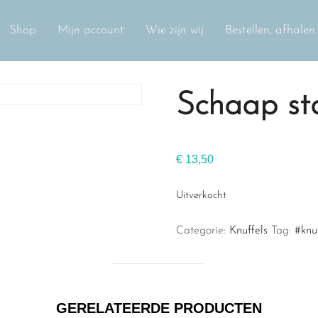
Shop
Mijn account
Wie zijn wij
Bestellen, afhale
Schaap s
€
13,50
Uitverkocht
Categorie:
Knuffels
Tag:
#knu
GERELATEERDE PRODUCTEN