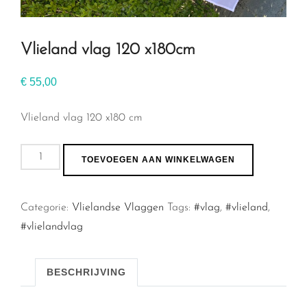
Vlieland vlag 120 x180cm
€
55,00
Vlieland vlag 120 x180 cm
Vlieland
TOEVOEGEN AAN WINKELWAGEN
vlag
120
Categorie:
Vlielandse Vlaggen
Tags:
#vlag
,
#vlieland
,
x180cm
#vlielandvlag
aantal
BESCHRIJVING